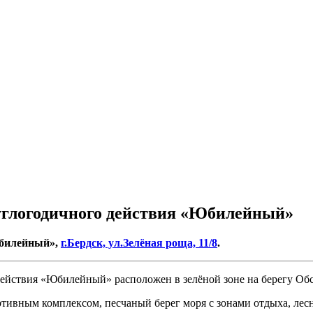
углогодичного действия «Юбилейный»
илейный»,
г.Бердск, ул.Зелёная роща, 11/8
.
йствия «Юбилейный» расположен в зелёной зоне на берегу Обско
ртивным комплексом, песчаный берег моря с зонами отдыха, лес