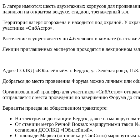
В лагере имеются: шесть двухэтажных корпусов для проживани
павильон на открытом воздухе, стадион, тренажерный зал.
Территория лагеря огорожена и находится под охраной. У охр
участника «СибАстро».
Расселение осуществляется по 4-6 человек в комнате (на этаже
Лекции приглашенных экспертов проводятся в лекционном зале
Адрес СОЛКД «Юбилейный»: г. Бердск, ул. Зелёная роща, 11/8.
Добраться до место проведения Форума можно личным или общ
Организованный трансфер для участников «СибАстро» отправля
отправляется с места проведения по завершению Форума до ста
Варианты приезда на общественном транспорте:
На электричке до станции Бердск, далее на маршрутно
От станции метро Речной Вокзал: маршрутными такси №32
остановки ДСОЛКД «Юбилейный».
С площади Маркса (остановка у СанСити) маршрутным так