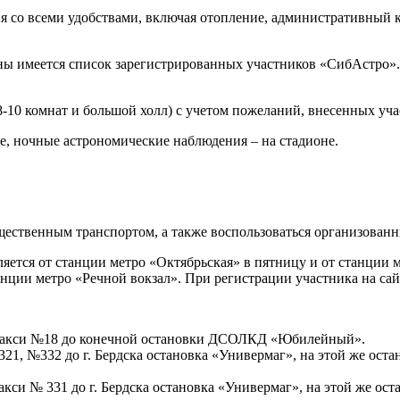
я со всеми удобствами, включая отопление, административный к
аны имеется список зарегистрированных участников «СибАстро»
 8-10 комнат и большой холл) с учетом пожеланий, внесенных уч
, ночные астрономические наблюдения – на стадионе.
ественным транспортом, а также воспользоваться организованн
ется от станции метро «Октябрьская» в пятницу и от станции м
нции метро «Речной вокзал». При регистрации участника на сайт
м такси №18 до конечной остановки ДСОЛКД «Юбилейный».
1, №332 до г. Бердска остановка «Универмаг», на этой же ост
си № 331 до г. Бердска остановка «Универмаг», на этой же ос