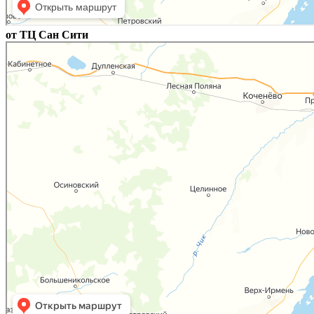
от ТЦ Сан Сити
Новосибирск
Сибиряк: как доехать на автомобиле, общественным транспортом или пешком – Яндек