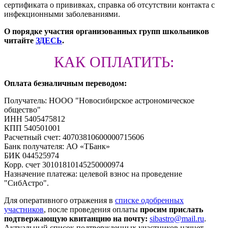
сертификата о прививках, справка об отсутствии контакта с
инфекционными заболеваниями.
О порядке участия организованных групп школьников
читайте
ЗДЕСЬ
.
КАК ОПЛАТИТЬ:
Оплата безналичным переводом:
Получатель: НООО "Новосибирское астрономическое
общество"
ИНН 5405475812
КПП 540501001
Расчетный счет: 40703810600000715606
Банк получателя: АО «ТБанк»
БИК 044525974
Корр. счет 30101810145250000974
Назначение платежа: целевой взнос на проведение
"СибАстро".
Для оперативного отражения в
списке одобренных
участников
, после проведения оплаты
просим прислать
подтвержающую квитанцию на почту:
sibastro@mail.ru
.
Актуальный список подтвержденных участников начнет