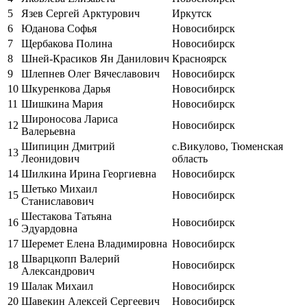
5
Язев Сергей Арктурович
Иркутск
6
Юданова Софья
Новосибирск
7
Щербакова Полина
Новосибирск
8
Шней-Красиков Ян Данилович
Красноярск
9
Шлепнев Олег Вячеславович
Новосибирск
10
Шкуренкова Дарья
Новосибирск
11
Шишкина Мария
Новосибирск
Широносова Лариса
12
Новосибирск
Валерьевна
Шипицин Дмитрий
с.Викулово, Тюменская
13
Леонидович
область
14
Шилкина Ирина Георгиевна
Новосибирск
Шетько Михаил
15
Новосибирск
Станиславович
Шестакова Татьяна
16
Новосибирск
Эдуардовна
17
Шеремет Елена Владимировна
Новосибирск
Шварцкопп Валерий
18
Новосибирск
Александрович
19
Шалак Михаил
Новосибирск
20
Шавекин Алексей Сергеевич
Новосибирск