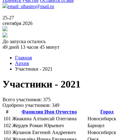
Принять участие
Оставить отзыв
email: sibastro@mail.ru
25-27
сентября 2026
До запуска осталось
49 дней 13 часов 45 минут
Главная
Архив
Участники - 2021
Участники - 2021
Всего учаcтников: 375
Одобрено участников: 349
#
Фамилия Имя Отчество
Город
101
Жвакина Алтынсай Олеговна
Новосибирск
102
Жердев Роман Юрьевич
Барнаул
103
Жуланов Евгений Андреевич
Новосибирск
104
Журавлёва Ирина Евгеньевна
Омск