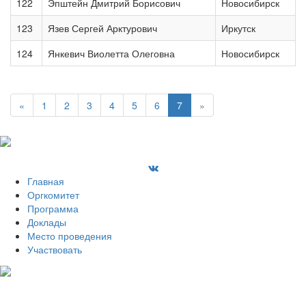
122
Эпштейн Дмитрий Борисович
Новосибирск
123
Язев Сергей Арктурович
Иркутск
124
Янкевич Виолетта Олеговна
Новосибирск
«
1
2
3
4
5
6
7
»
Главная
Оргкомитет
Программа
Доклады
Место проведения
Участвовать