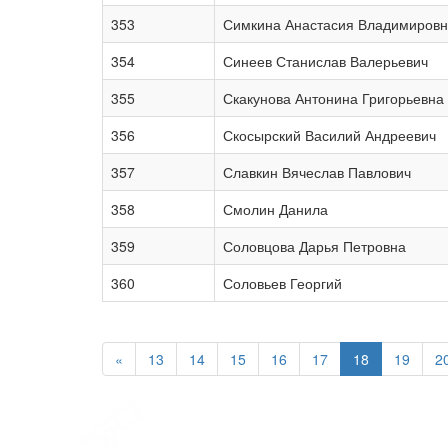
353
Симкина Анастасия Владимиров
354
Синеев Станислав Валерьевич
355
Скакунова Антонина Григорьевна
356
Скосырский Василий Андреевич
357
Славкин Вячеслав Павлович
358
Смолин Данила
359
Соловцова Дарья Петровна
360
Соловьев Георгий
«
13
14
15
16
17
18
19
2