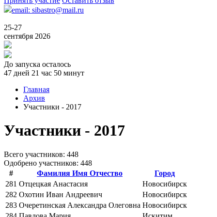
Принять участие
Оставить отзыв
email: sibastro@mail.ru
25-27
сентября 2026
До запуска осталось
47 дней 21 час 50 минут
Главная
Архив
Участники - 2017
Участники - 2017
Всего учаcтников: 448
Одобрено участников: 448
#
Фамилия Имя Отчество
Город
281
Отцецкая Анастасия
Новосибирск
282
Охотин Иван Андреевич
Новосибирск
283
Очеретинская Александра Олеговна
Новосибирск
284
Павлова Мария
Искитим