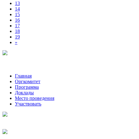
13
14
15
16
17
18
19
»
Главная
Оргкомитет
Программа
Доклады
Место проведения
Участвовать