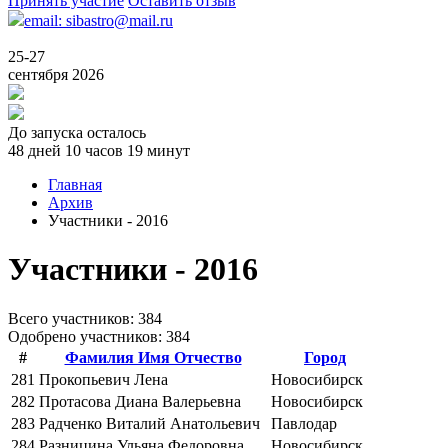
Принять участие
Оставить отзыв
email: sibastro@mail.ru
25-27
сентября 2026
До запуска осталось
48 дней 10 часов 19 минут
Главная
Архив
Участники - 2016
Участники - 2016
Всего учаcтников: 384
Одобрено участников: 384
#
Фамилия Имя Отчество
Город
281
Прокопьевич Лена
Новосибирск
282
Протасова Диана Валерьевна
Новосибирск
283
Радченко Виталий Анатольевич
Павлодар
284
Разницина Ульяна Федоровна
Новосибирск